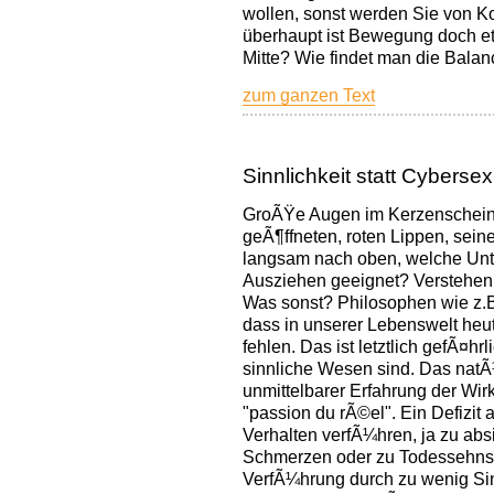
wollen, sonst werden Sie von K
überhaupt ist Bewegung doch etw
Mitte? Wie findet man die Bala
zum ganzen Text
Sinnlichkeit statt Cybersex
GroÃŸe Augen im Kerzenschein,
geÃ¶ffneten, roten Lippen, sein
langsam nach oben, welche Unt
Ausziehen geeignet? Verstehen S
Was sonst? Philosophen wie z.B.
dass in unserer Lebenswelt heu
fehlen. Das ist letztlich gefÃ¤h
sinnliche Wesen sind. Das nat
unmittelbarer Erfahrung der Wirk
"passion du rÃ©el". Ein Defizit 
Verhalten verfÃ¼hren, ja zu ab
Schmerzen oder zu Todessehnsuc
VerfÃ¼hrung durch zu wenig Sinnl